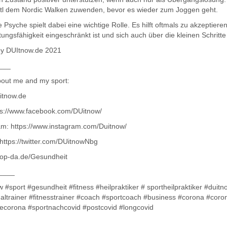
tl dem Nordic Walken zuwenden, bevor es wieder zum Joggen geht.
 Psyche spielt dabei eine wichtige Rolle. Es hilft oftmals zu akzeptieren
tungsfähigkeit eingeschränkt ist und sich auch über die kleinen Schrit
by DUItnow.de 2021
___
out me and my sport:
itnow.de
ps://www.facebook.com/DUitnow/
am: https://www.instagram.com/Duitnow/
 https://twitter.com/DUitnowNbg
op-da.de/Gesundheit
____
w #sport #gesundheit #fitness #heilpraktiker # sportheilpraktiker #duit
altrainer #fitnesstrainer #coach #sportcoach #business #corona #coro
tecorona #sportnachcovid #postcovid #longcovid