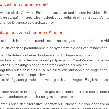
was ist nun angemessen?
t wie so oft die Antwort: „Es kommt darauf an und ist sehr individuell. E
klich darauf hin, dass alles nachfolgende lediglich ein ganz vager Anh
ehende Diagnose so durchzuführen.
hläge aus verschiedenen Studien
l ist jedoch immer eine internistische, kardiologische und pullmonale A
te auch vor der Sportaufnahme eine symptomfreie Zeit von mindestens
chten Verläufen wird eine Sportpause 7- 14 Tagen empfohlen
telschweren Verläufen wird eine Sportpause von 2 – 4 Wochen nahegel
weren Erkrankungen sogar mehrerer Wochen bis Monate
sagt man auch dass die Pause bis zur Wiederaufnahme so lange andauern
vid wird dies allerdings schwer.
 ist häufig auch gerade dann wichtig sich zu bewegen. Es gilt hier al
darüber natürlich immer gut, eine gewisse Achtsamkeit sich und seinem 
wahrzunehmen und auch richtig zu interpretieren.
t oftmals auch sich alternative Sportarten zu suchen, die von jenen vo
en Zustand positiver unterstützen, wenn auch nur als Übergangslösung.