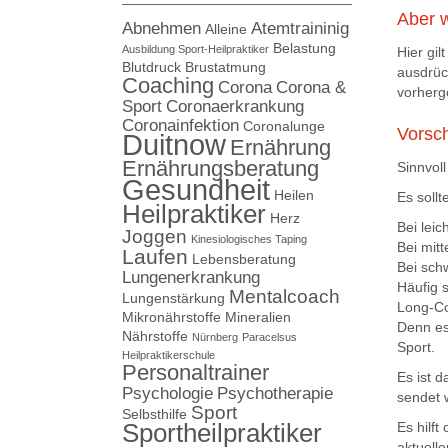
Aber 
Abnehmen
Atemtraininig
Alleine
Belastung
Ausbildung Sport-Heilpraktiker
Hier gil
Blutdruck
Brustatmung
ausdrüc
Coaching
Corona
Corona &
vorherg
Sport
Coronaerkrankung
Coronainfektion
Coronalunge
Vorsc
Duitnow
Ernährung
Ernährungsberatung
Sinnvol
Gesundheit
Heilen
Es soll
Heilpraktiker
Herz
Bei lei
Joggen
Kinesiologisches Taping
Bei mit
Laufen
Lebensberatung
Bei sch
Lungenerkrankung
Häufig 
Mentalcoach
Lungenstärkung
Long-Co
Mikronährstoffe
Mineralien
Denn es
Nährstoffe
Nürnberg
Paracelsus
Sport.
Heilpraktikerschule
Personaltrainer
Es ist 
Psychologie
Psychotherapie
sendet 
Sport
Selbsthilfe
Sportheilpraktiker
Es hilf
aktuell