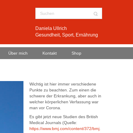
Daniela Ullrich
Gesundheit, Sport, Ernährung
Über mich
Kontakt
Shop
Wichtig ist hier immer verschiedene
Punkte zu beachten. Zum einen die
schwere der Erkrankung, aber auch in
welcher körperlichen Verfassung war
man vor Corona.
Es gibt jetzt neue Studien des British
Medical Journals (Quelle:
https://www.bmj.com/content/372/bmj.