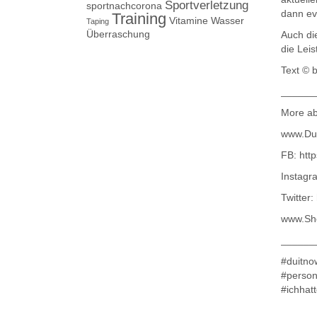
Sportverletzung
sportnachcorona
dann ev
Training
Vitamine
Wasser
Taping
Überraschung
Auch die
die Leis
Text © 
______
More ab
www.Du
FB: htt
Instagr
Twitter:
www.Sh
______
#duitno
#person
#ichhat