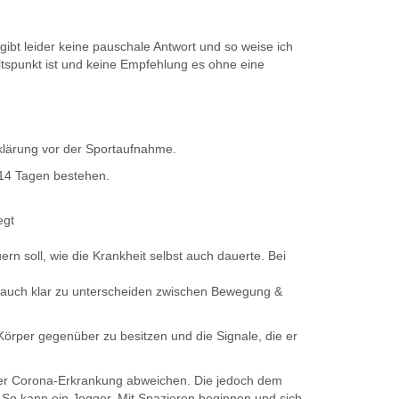
s gibt leider keine pauschale Antwort und so weise ich
altspunkt ist und keine Empfehlung es ohne eine
bklärung vor der Sportaufnahme.
 14 Tagen bestehen.
egt
 soll, wie die Krankheit selbst auch dauerte. Bei
so auch klar zu unterscheiden zwischen Bewegung &
Körper gegenüber zu besitzen und die Signale, die er
r der Corona-Erkrankung abweichen. Die jedoch dem
 So kann ein Jogger, Mit Spazieren beginnen und sich