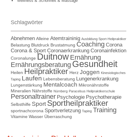
Wellness & Schönheit & Massage
Schlagwörter
Abnehmen
Atemtraininig
Alleine
Ausbildung Sport-Heilpraktiker
Coaching
Corona
Belastung
Blutdruck
Brustatmung
Corona & Sport
Coronaerkrankung
Coronainfektion
Duitnow
Ernährung
Coronalunge
Gesundheit
Ernährungsberatung
Heilpraktiker
Joggen
Heilen
Herz
Kinesiologisches
Laufen
Lungenerkrankung
Lebensberatung
Taping
Mentalcoach
Lungenstärkung
Mikronährstoffe
Mineralien
Nährstoffe
Nürnberg
Paracelsus Heilpraktikerschule
Personaltrainer
Psychologie
Psychotherapie
Sportheilpraktiker
Sport
Selbsthilfe
Training
Sportverletzung
sportnachcorona
Taping
Vitamine
Wasser
Überraschung