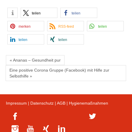
teilen
teilen
merken
RSS-feed
teilen
teilen
teilen
« Ananas – Gesundheit pur
Eine positive Corona Gruppe (Facebook) mit Hilfe zur
Selbsthilfe »
Impressum
|
Datenschutz
|
AGB
|
Hygienemaßnahmen