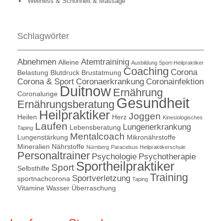
Wellness & Schönheit & Massage
Schlagwörter
Abnehmen
Atemtraininig
Alleine
Ausbildung Sport-Heilpraktiker
Coaching
Corona
Belastung
Blutdruck
Brustatmung
Corona & Sport
Coronaerkrankung
Coronainfektion
Duitnow
Ernährung
Coronalunge
Gesundheit
Ernährungsberatung
Heilpraktiker
Joggen
Heilen
Herz
Kinesiologisches
Laufen
Lungenerkrankung
Lebensberatung
Taping
Mentalcoach
Lungenstärkung
Mikronährstoffe
Mineralien
Nährstoffe
Nürnberg
Paracelsus Heilpraktikerschule
Personaltrainer
Psychologie
Psychotherapie
Sportheilpraktiker
Sport
Selbsthilfe
Training
Sportverletzung
sportnachcorona
Taping
Vitamine
Wasser
Überraschung