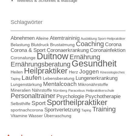
Wellness & Schönheit & Massage
Schlagwörter
Abnehmen
Atemtraininig
Alleine
Ausbildung Sport-Heilpraktiker
Coaching
Corona
Belastung
Blutdruck
Brustatmung
Corona & Sport
Coronaerkrankung
Coronainfektion
Duitnow
Ernährung
Coronalunge
Gesundheit
Ernährungsberatung
Heilpraktiker
Joggen
Heilen
Herz
Kinesiologisches
Laufen
Lungenerkrankung
Lebensberatung
Taping
Mentalcoach
Lungenstärkung
Mikronährstoffe
Mineralien
Nährstoffe
Nürnberg
Paracelsus Heilpraktikerschule
Personaltrainer
Psychologie
Psychotherapie
Sportheilpraktiker
Sport
Selbsthilfe
Training
Sportverletzung
sportnachcorona
Taping
Vitamine
Wasser
Überraschung