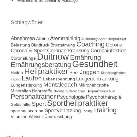
Wellness & Schönheit & Massage
Schlagwörter
Abnehmen
Atemtraininig
Alleine
Ausbildung Sport-Heilpraktiker
Coaching
Corona
Belastung
Blutdruck
Brustatmung
Corona & Sport
Coronaerkrankung
Coronainfektion
Duitnow
Ernährung
Coronalunge
Gesundheit
Ernährungsberatung
Heilpraktiker
Joggen
Heilen
Herz
Kinesiologisches
Laufen
Lungenerkrankung
Lebensberatung
Taping
Mentalcoach
Lungenstärkung
Mikronährstoffe
Mineralien
Nährstoffe
Nürnberg
Paracelsus Heilpraktikerschule
Personaltrainer
Psychologie
Psychotherapie
Sportheilpraktiker
Sport
Selbsthilfe
Training
Sportverletzung
sportnachcorona
Taping
Vitamine
Wasser
Überraschung