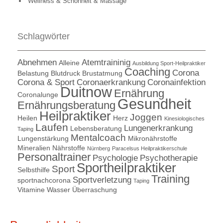
Wellness & Schönheit & Massage
Schlagwörter
Abnehmen
Atemtraininig
Alleine
Ausbildung Sport-Heilpraktiker
Coaching
Corona
Belastung
Blutdruck
Brustatmung
Corona & Sport
Coronaerkrankung
Coronainfektion
Duitnow
Ernährung
Coronalunge
Gesundheit
Ernährungsberatung
Heilpraktiker
Joggen
Heilen
Herz
Kinesiologisches
Laufen
Lungenerkrankung
Lebensberatung
Taping
Mentalcoach
Lungenstärkung
Mikronährstoffe
Mineralien
Nährstoffe
Nürnberg
Paracelsus Heilpraktikerschule
Personaltrainer
Psychologie
Psychotherapie
Sportheilpraktiker
Sport
Selbsthilfe
Training
Sportverletzung
sportnachcorona
Taping
Vitamine
Wasser
Überraschung