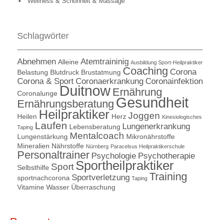
Wellness & Schönheit & Massage
Schlagwörter
Abnehmen
Atemtraininig
Alleine
Ausbildung Sport-Heilpraktiker
Coaching
Corona
Belastung
Blutdruck
Brustatmung
Corona & Sport
Coronaerkrankung
Coronainfektion
Duitnow
Ernährung
Coronalunge
Gesundheit
Ernährungsberatung
Heilpraktiker
Joggen
Heilen
Herz
Kinesiologisches
Laufen
Lungenerkrankung
Lebensberatung
Taping
Mentalcoach
Lungenstärkung
Mikronährstoffe
Mineralien
Nährstoffe
Nürnberg
Paracelsus Heilpraktikerschule
Personaltrainer
Psychologie
Psychotherapie
Sportheilpraktiker
Sport
Selbsthilfe
Training
Sportverletzung
sportnachcorona
Taping
Vitamine
Wasser
Überraschung