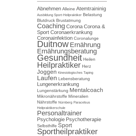
Abnehmen
Atemtraininig
Alleine
Belastung
Ausbildung Sport-Heilpraktiker
Blutdruck
Brustatmung
Coaching
Corona
Corona &
Sport
Coronaerkrankung
Coronainfektion
Coronalunge
Duitnow
Ernährung
Ernährungsberatung
Gesundheit
Heilen
Heilpraktiker
Herz
Joggen
Kinesiologisches Taping
Laufen
Lebensberatung
Lungenerkrankung
Mentalcoach
Lungenstärkung
Mikronährstoffe
Mineralien
Nährstoffe
Nürnberg
Paracelsus
Heilpraktikerschule
Personaltrainer
Psychologie
Psychotherapie
Sport
Selbsthilfe
Sportheilpraktiker