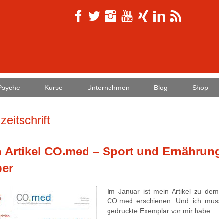
Psyche
Kurse
Unternehmen
Blog
Shop
zeitschrift
 Artikel CO.med – Sport und Ernährun
per
Im Januar ist mein Artikel zu de
CO.med erschienen. Und ich mus
gedruckte Exemplar vor mir habe.