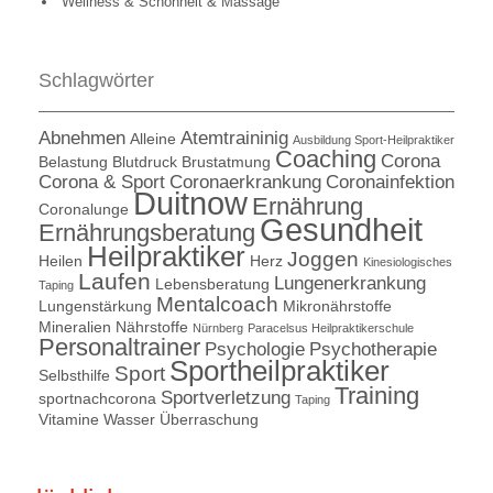
Wellness & Schönheit & Massage
Schlagwörter
Abnehmen
Atemtraininig
Alleine
Ausbildung Sport-Heilpraktiker
Coaching
Corona
Belastung
Blutdruck
Brustatmung
Corona & Sport
Coronaerkrankung
Coronainfektion
Duitnow
Ernährung
Coronalunge
Gesundheit
Ernährungsberatung
Heilpraktiker
Joggen
Heilen
Herz
Kinesiologisches
Laufen
Lungenerkrankung
Lebensberatung
Taping
Mentalcoach
Lungenstärkung
Mikronährstoffe
Mineralien
Nährstoffe
Nürnberg
Paracelsus Heilpraktikerschule
Personaltrainer
Psychologie
Psychotherapie
Sportheilpraktiker
Sport
Selbsthilfe
Training
Sportverletzung
sportnachcorona
Taping
Vitamine
Wasser
Überraschung