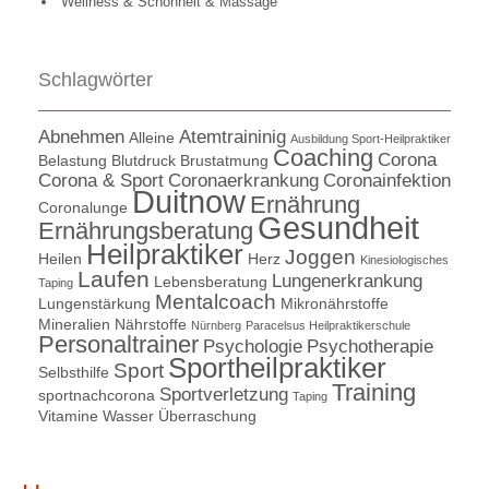
Wellness & Schönheit & Massage
Schlagwörter
Abnehmen
Atemtraininig
Alleine
Ausbildung Sport-Heilpraktiker
Coaching
Corona
Belastung
Blutdruck
Brustatmung
Corona & Sport
Coronaerkrankung
Coronainfektion
Duitnow
Ernährung
Coronalunge
Gesundheit
Ernährungsberatung
Heilpraktiker
Joggen
Heilen
Herz
Kinesiologisches
Laufen
Lungenerkrankung
Lebensberatung
Taping
Mentalcoach
Lungenstärkung
Mikronährstoffe
Mineralien
Nährstoffe
Nürnberg
Paracelsus Heilpraktikerschule
Personaltrainer
Psychologie
Psychotherapie
Sportheilpraktiker
Sport
Selbsthilfe
Training
Sportverletzung
sportnachcorona
Taping
Vitamine
Wasser
Überraschung