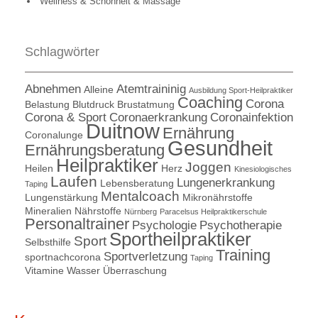
Wellness & Schönheit & Massage
Schlagwörter
Abnehmen
Atemtraininig
Alleine
Ausbildung Sport-Heilpraktiker
Coaching
Corona
Belastung
Blutdruck
Brustatmung
Corona & Sport
Coronaerkrankung
Coronainfektion
Duitnow
Ernährung
Coronalunge
Gesundheit
Ernährungsberatung
Heilpraktiker
Joggen
Heilen
Herz
Kinesiologisches
Laufen
Lungenerkrankung
Lebensberatung
Taping
Mentalcoach
Lungenstärkung
Mikronährstoffe
Mineralien
Nährstoffe
Nürnberg
Paracelsus Heilpraktikerschule
Personaltrainer
Psychologie
Psychotherapie
Sportheilpraktiker
Sport
Selbsthilfe
Training
Sportverletzung
sportnachcorona
Taping
Vitamine
Wasser
Überraschung