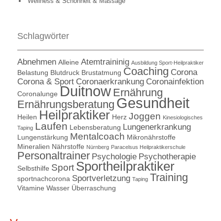
Wellness & Schönheit & Massage
Schlagwörter
Abnehmen
Atemtraininig
Alleine
Ausbildung Sport-Heilpraktiker
Coaching
Corona
Belastung
Blutdruck
Brustatmung
Corona & Sport
Coronaerkrankung
Coronainfektion
Duitnow
Ernährung
Coronalunge
Gesundheit
Ernährungsberatung
Heilpraktiker
Joggen
Heilen
Herz
Kinesiologisches
Laufen
Lungenerkrankung
Lebensberatung
Taping
Mentalcoach
Lungenstärkung
Mikronährstoffe
Mineralien
Nährstoffe
Nürnberg
Paracelsus Heilpraktikerschule
Personaltrainer
Psychologie
Psychotherapie
Sportheilpraktiker
Sport
Selbsthilfe
Training
Sportverletzung
sportnachcorona
Taping
Vitamine
Wasser
Überraschung