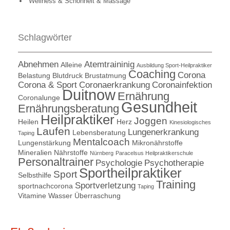
Wellness & Schönheit & Massage
Schlagwörter
Abnehmen
Atemtraininig
Alleine
Ausbildung Sport-Heilpraktiker
Coaching
Corona
Belastung
Blutdruck
Brustatmung
Corona & Sport
Coronaerkrankung
Coronainfektion
Duitnow
Ernährung
Coronalunge
Gesundheit
Ernährungsberatung
Heilpraktiker
Joggen
Heilen
Herz
Kinesiologisches
Laufen
Lungenerkrankung
Lebensberatung
Taping
Mentalcoach
Lungenstärkung
Mikronährstoffe
Mineralien
Nährstoffe
Nürnberg
Paracelsus Heilpraktikerschule
Personaltrainer
Psychologie
Psychotherapie
Sportheilpraktiker
Sport
Selbsthilfe
Training
Sportverletzung
sportnachcorona
Taping
Vitamine
Wasser
Überraschung