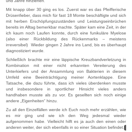
und Jahre hinziehen.
Mit knapp über 30 ging es los. Zuerst war es das Pfeifferische
Drüsenfieber, dass mich für fast 18 Monte beschäftigte und sich
mit herben Erschöpfungszuständen und Leistungseinbrüchen
bereits im Alltag bemerkbar machte. Später kam eine Zeit, in der
ich kaum noch Laufen konnte, durch eine funikuläre Myelose
(also einer Rückbildung des Rückenmarks – meistens
irreversibel) Wieder gingen 2 Jahre ins Land, bis es überhaupt
diagnostiziert wurde.
Schließlich brachte mir eine läppische Kreuzbandverletzung in
Kombination mit einer nicht erkannten Vereiterung des
Unterkiefers und der Ansammlung von Bakterien in diesem
Umfeld eine Beeinträchtigung meiner Aortenklappe. Eine
Tatsache, die dazu führte, dass ich vieles überdenken musste
und insbesondere in sportlicher Hinsicht vieles anders
handhaben musste als zu vor. Es gesellten sich noch einige
andere „Eigenheiten“ hinzu.
Zu all den Einzelfällen werde ich Euch noch mehr erzählen, wie
es mir ging und wie ich den Weg jedesmal wieder
aufgenommen habe. Vielleicht hilft es ja auch den einen oder
anderen weiter, der sich ebenfalls in so einer Situation befindet.