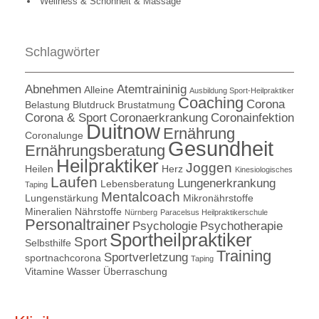
Wellness & Schönheit & Massage
Schlagwörter
Abnehmen
Atemtraininig
Alleine
Ausbildung Sport-Heilpraktiker
Coaching
Corona
Belastung
Blutdruck
Brustatmung
Corona & Sport
Coronaerkrankung
Coronainfektion
Duitnow
Ernährung
Coronalunge
Gesundheit
Ernährungsberatung
Heilpraktiker
Joggen
Heilen
Herz
Kinesiologisches
Laufen
Lungenerkrankung
Lebensberatung
Taping
Mentalcoach
Lungenstärkung
Mikronährstoffe
Mineralien
Nährstoffe
Nürnberg
Paracelsus Heilpraktikerschule
Personaltrainer
Psychologie
Psychotherapie
Sportheilpraktiker
Sport
Selbsthilfe
Training
Sportverletzung
sportnachcorona
Taping
Vitamine
Wasser
Überraschung