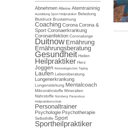
Abnehmen
Atemtraininig
Alleine
Belastung
Ausbildung Sport-Heilpraktiker
Blutdruck
Brustatmung
Coaching
Corona
Corona &
Sport
Coronaerkrankung
Coronainfektion
Coronalunge
Duitnow
Ernährung
Ernährungsberatung
Gesundheit
Heilen
Heilpraktiker
Herz
Joggen
Kinesiologisches Taping
Laufen
Lebensberatung
Lungenerkrankung
Mentalcoach
Lungenstärkung
Mikronährstoffe
Mineralien
Nährstoffe
Nürnberg
Paracelsus
Heilpraktikerschule
Personaltrainer
Psychologie
Psychotherapie
Sport
Selbsthilfe
Sportheilpraktiker