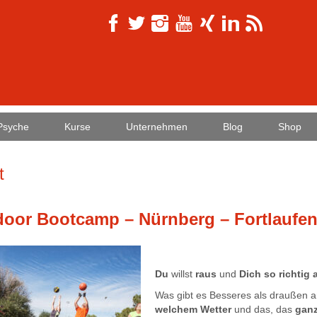
Psyche
Kurse
Unternehmen
Blog
Shop
t
oor Bootcamp – Nürnberg – Fortlaufen
Du
willst
raus
und
Dich so richtig
Was gibt es Besseres als draußen a
welchem Wetter
und das, das
ganz