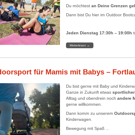
Du möchtest
an Deine Grenzen g
Dann bist Du hier im Outdoor Bootc
Jeden Dienstag 17:30h – 19:00h
t
Weiterlesen
→
oorsport für Mamis mit Babys – Fortla
Du bist gerne mit Baby und Kinderw
Ganze in Zukunft etwas
sportlicher
Alltag und obendrein noch
andere 
gerne willkommen.
Dann komm zu unserem
Outdoorsp
Kinderwagen.
Bewegung mit Spaß ...