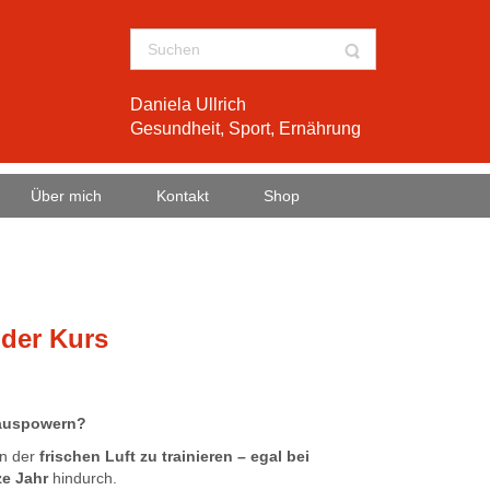
Daniela Ullrich
Gesundheit, Sport, Ernährung
Über mich
Kontakt
Shop
der Kurs
 auspowern?
n der
frischen Luft zu trainieren – egal bei
e Jahr
hindurch.